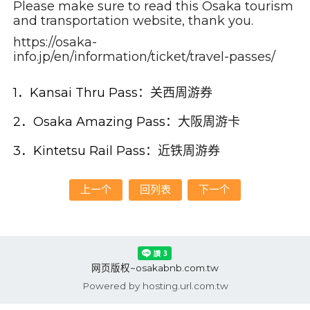
Please make sure to read this Osaka tourism
and transportation website, thank you.
https://osaka-
info.jp/en/information/ticket/travel-passes/
1．Kansai Thru Pass：
关西周游券
2．Osaka Amazing Pass：
大阪周游卡
3．Kintetsu Rail Pass：
近铁周游券
上一个
回列表
下一个
网页版权~osakabnb.com.tw
Powered by hosting.url.com.tw