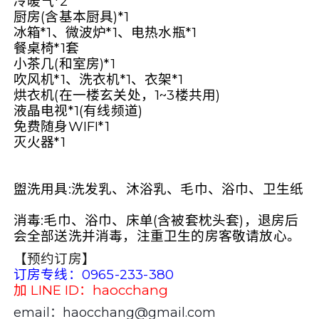
冷暖气
*2
厨房
(
含基本厨具
)*1
冰箱
*1
、微波炉
*1
、电热水瓶
*1
餐桌椅
*1
套
小茶几
(
和室房
)*1
吹风机
*1
、洗衣机
*1
、衣架
*1
烘衣机
(
在一楼玄关处，
1~3
楼共用
)
液晶电视
*1(
有线频道
)
免费随身
WIFI*1
灭火器
*1
盥洗用具
:
洗发乳、沐浴乳、毛巾、浴巾、卫生纸
消毒
:
毛巾、浴巾、床单
(
含被套枕头套
)
，退房后
会全部送洗并消毒，注重卫生的房客敬请放心。
【预约订房】
订房专线：0965-233-380
加 LINE ID：haocchang
email：haocchang@gmail.com