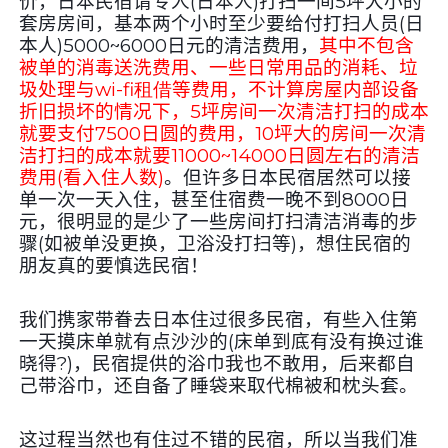
价，日本民宿请专人(日本人)打扫一间
5
坪大小的
套房房间，基本两个小时至少要给付打扫人员(日
本人)
5000~6000
日元的清洁费用，
其中
不包含
被单的消毒送洗费用、一些日常用品的消耗、垃
圾处理与
wi-fi租借
等费用，不计算房屋内部设备
折旧损坏的情况下，5坪房间一次清洁打扫的成本
就要支付7500日圆的费用，10坪大的房间
一次清
洁打扫的成本就要11000~14000
日圆左右的清洁
费用(看入住人数)
。但许多日本民宿居然可以接
单一次一天入住，甚至住宿费一晚不到
8000
日
元，很明显的是少了一些房间打扫清洁消毒的步
骤(如被单没更换，卫浴没打扫等)，想住民宿的
朋友真的要慎选民宿！
我们携家带眷去日本住过很多民宿，有些入住第
一天摸床单就有点沙沙的
(
床单到底有没有换过谁
晓得
?)
，民宿提供的浴巾我也不敢用，后来都自
己带浴巾，还自备了睡袋来取代棉被和枕头套。
这过程当然也有住过不错的民宿，所以当我们准