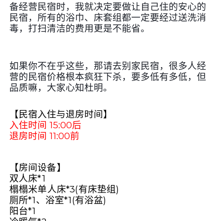
备经营民宿时，我就决定要做让自己住的安心的
民宿，所有的浴巾、床套组都一定要经过送洗消
毒，打扫清洁的费用更是不能省。
如果你不在乎这些，那请去别家民宿，很多人经
营的民宿价格根本疯狂下杀，要多低有多低，但
品质嘛，大家心知杜明。
【民宿入住与退房时间】
入住时间
15:00
后
退房时间
11:00
前
【
房间设备
】
双人床
*1
榻榻米单人床
*3(
有床垫组
)
厕所
*1
、浴室
*1(
有浴盆
)
阳台
*1