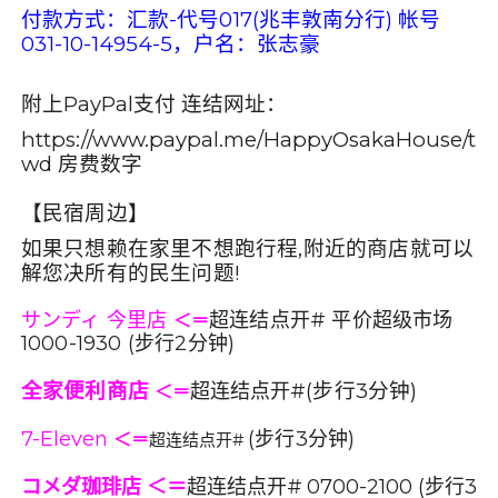
付款方式：汇款-代号017(兆丰敦南分行) 帐号
031-10-14954-5，户名：张志豪
附上PayPal支付 连结网址：
https://www.paypal.me/HappyOsakaHouse/t
wd
房费数字
【民宿周边】
如果只想赖在家里不想跑行程,附近的商店就可以
解您决所有的民生问题!
サンディ 今里店
超连结点开# 平价超级市场
＜＝
1000-1930 (步行2分钟)
全家便利商店
(
步行
3
分钟
)
超连结点开#
＜＝
7-Eleven
(
步行
3
分钟
)
＜＝
超连结点开#
コメダ珈琲店
＜＝
超连结点开#
0700-2100
(步行3