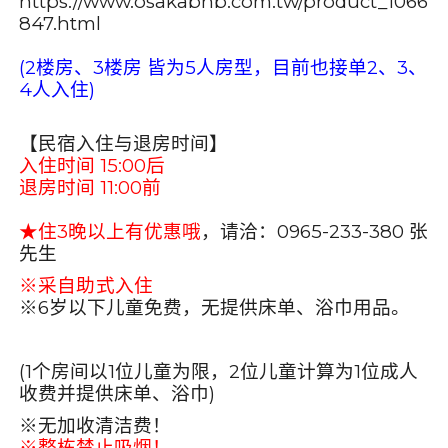
https://www.osakabnb.com.tw/product_1066
847.html
(2
楼房、3楼房 皆为5人房型，目前也接单2、3、
4人入住)
【民宿入住与退房时间】
入住时间 15:00后
退房时间 11:00前
★住3晚以上有优惠哦
，请洽：0965-233-380 张
先生
※采自助式入住
※6岁以下儿童免费，无提供床单、浴巾用品。
(1
个房间以1位儿童为限，2位儿童计算为1位成人
收费并提供床单、浴巾)
※无加收清洁费！
※整栋禁止吸烟！