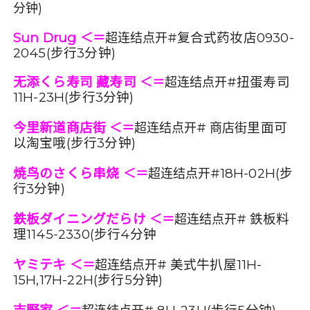
分钟)
Sun Drug
复合式药妆店
0930-
＜＝
超连结点开#
2045(
步行
3
分钟
)
无添くら寿司 藏寿司
扭蛋寿司
＜＝
超连结点开#
11H-23H(
步行
3
分钟
)
今里新道商店街
里面可
＜＝
超连结点开# 商店街
以淘宝哦
(
步行
3
分钟
)
焼鸟のさくら
串烧
18H-02H(
步
＜＝
超连结点开#
行
3
分钟
)
鉄板ダイニングだらけ
鉄板料
＜＝
超连结点开#
理
1145-2330(
步行
4
分钟
ヤミテキ
美式牛扒屋
11H-
＜＝
超连结点开#
15H,17H-22H(
步行
5
分钟
)