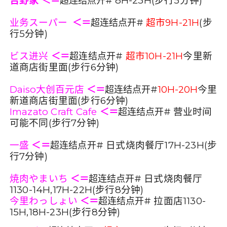
吉野家
8H-23H(
步行
5
分钟
)
＜＝
超连结点开#
业务スーパー
超市9H-21H
(
步
＜＝
超连结点开#
行5分钟)
ビス进兴
超市10H-21H
今里新
＜＝
超连结点开#
道商店街里面(步行6分钟)
Daiso大创百元店
10H-20H
今里
＜＝
超连结点开#
新道商店街里面
(
步行6分钟)
Imazato Craft Cafe
营业时间
＜＝
超连结点开#
可能不同(步行7分钟)
一盛
日式烧肉餐厅17H-23H(步
＜＝
超连结点开#
行7分钟)
焼肉やまいち
日式烧肉餐厅
＜＝
超连结点开#
1130-14H,17H-22H(步行8分钟)
今里わっしょい
拉面店1130-
＜＝
超连结点开#
15H,18H-23H(步行8分钟)