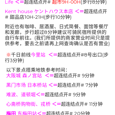
Life
超市9H-00H
(
步行8分钟)
＜＝
超连结点开#
Kent house ケントハウス本店
＜＝
超连结点开
甜品店10H-21H(步行10分钟)
#
附近也有咖啡、居酒屋、日式简餐、面馆等餐厅
和发廊，步行超过8分钟建议可骑民宿所提供的
自行车前往。(我们所提供的商家营业时间只是提
供参考，要去之前请再上网查询确认是否有营业)
※
千日前线
今里站
8
号出口(步
＜＝
超连结点开#
行3分钟)
以下景点搭乘地铁参考时间：
大阪城
森ノ宫站
9
分钟
＜＝
超连结点开#
黑门市场 日本桥站
7分钟
＜＝
超连结点开#
难波、道顿堀
9
分钟
＜＝
超连结点开#
心斋桥购物街、戎桥
11
分钟
＜＝
超连结点开#
梅田
东梅田站
20
分钟
＜＝
超连结点开#