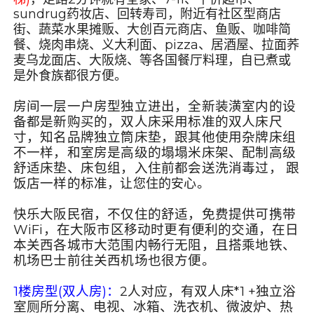
sundrug药妆店、回转寿司，附近有社区型商店
街、蔬菜
水果
摊贩、
大创百元商店
、鱼贩、咖啡简
餐、烧肉串烧、义大利面、pizza、居酒屋、拉面荞
麦乌龙面店、大阪烧、等各国餐厅料理，自已煮或
是外食族都很方便。
房间一层一户房型独立进出，全新装潢室内的设
备都是新购买的，双人床采用标准的双人床尺
寸，知名品牌独立筒床垫，跟其他使用杂牌床组
不一样，和室房是高级的塌塌米床架、配制高级
舒适床垫、床包组，入住前都会送洗消毒过， 跟
饭店一样的标准
。
，让您住的安心
快乐大阪民宿，不仅住的舒适，
免费提供可携带
WiFi
，
在大阪市区移动时更有便利的交通，在日
本关西各城市大范围内畅行无阻，且搭乘地铁、
机场巴士前往关西机场也很方便。
1
楼房型(双人房)：
2
人对应，有双人床*1 +独立浴
室厕所分离、电视、冰箱、洗衣机、微波炉、热