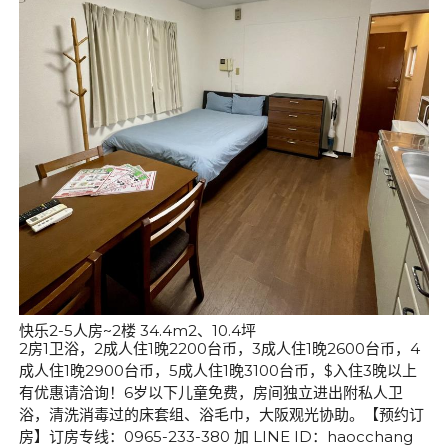
快乐2-5人房~2楼 34.4m2、10.4坪
2房1卫浴，2成人住1晚2200台币，3成人住1晚2600台币，4
成人住1晚2900台币，5成人住1晚3100台币，$入住3晚以上
有优惠请洽询！6岁以下儿童免费，房间独立进出附私人卫
浴，清洗消毒过的床套组、浴毛巾，大阪观光协助。【预约订
房】订房专线：0965-233-380 加 LINE ID：haocchang