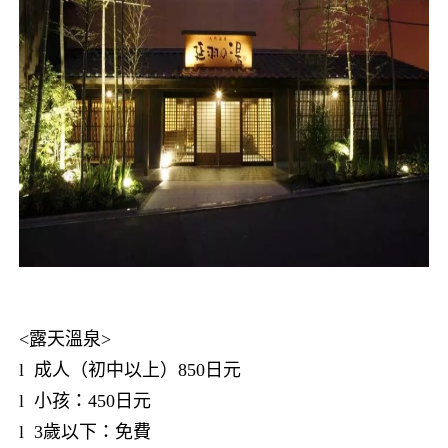
<
露天溫泉
>
l
成人（初中以上）
850
日元
l
小孩：
450
日元
l
3
歲以下：免費