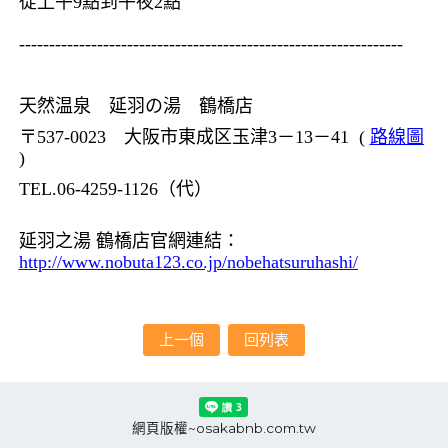
從上午
9
點到午夜
2
點
----------------------------------------------------------------
天然温泉 延羽の湯 鶴橋店
〒
537-0023
大阪市東成区玉津
3
－
13
－
41 (
路線圖
)
TEL.06-4259-1126
（代）
延羽之湯
鶴橋店官網連結：
http://www.nobuta123.co.jp/nobehatsuruhashi/
上一個
回列表
網頁版權~osakabnb.com.tw