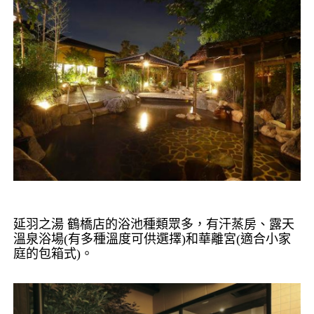
延羽之湯
鶴橋店的浴池種類眾多，有汗蒸房、露天
溫泉浴場
(
有多種溫度可供選擇
)
和華離宮
(
適合小家
庭的包箱式
)
。