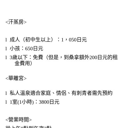
<
汗蒸房
>
l
成人（初中生以上）：
1
，
050
日元
l
小孩：
650
日元
l
3
歲以下：免費（但是，到桑拿額外
200
日元的租
金費用）
<
華離宮
>
l
私人溫泉適合家庭、情侶、有刺青者需先預約
l
1
室
(1
小時
)
：
3800
日元
<
營業時間
>