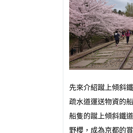
先來介紹蹴上傾斜
疏水道運送物資的
船隻的蹴上傾斜鐵
野櫻，成為京都的