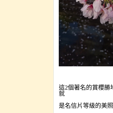
這
2
個著名的賞櫻勝
就
是名信片等級的美