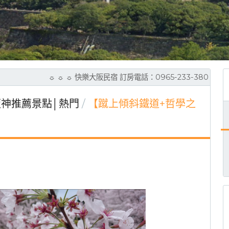
☼ ☼ ☼ 快樂大阪民宿 訂房電話：0965-233-380 (LI
神推薦景點│熱門
【蹴上傾斜鐵道+哲學之