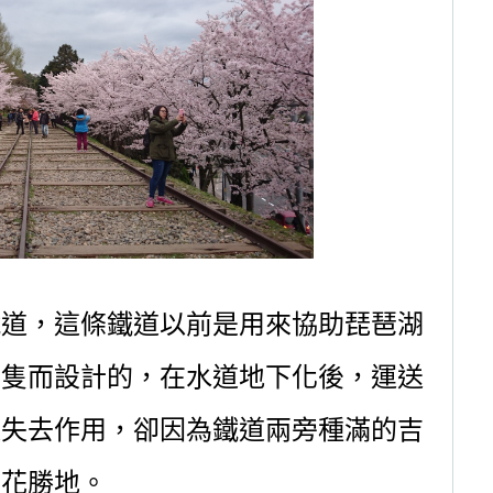
鐵道，這條鐵道以前是用來協助琵琶湖
船隻而設計的，在水道地下化後，運送
道失去作用，卻因為鐵道兩旁種滿的吉
賞花勝地。