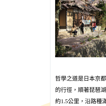
哲學之道是日本京
的行徑，順著琵琶
約
1.5
公里，沿路種