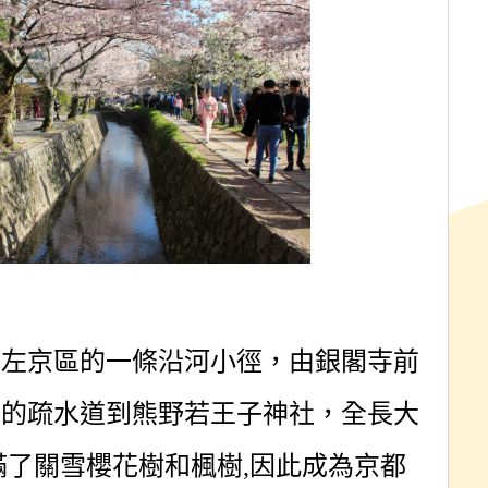
都左京區的一條沿河小徑，由銀閣寺前
湖的疏水道到熊野若王子神社，全長大
滿了關雪櫻花樹和楓樹
,
因此成為京都