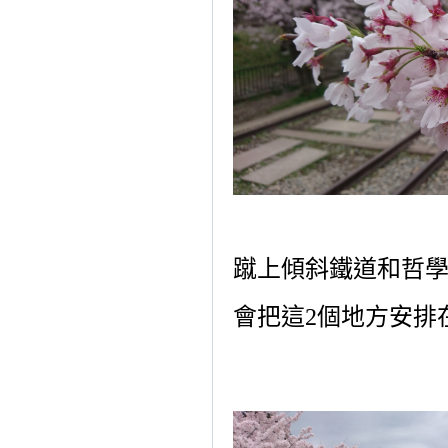
蹴上傾斜鐵道和哲
會把這
2
個地方安排