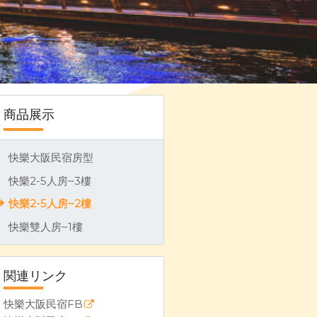
33-380 (LINE)，大阪市中心合法民宿，整棟全新裝潢，房間整層獨立進出
商品展示
快樂大阪民宿房型
快樂2-5人房~3樓
快樂2-5人房~2樓
快樂雙人房~1樓
関連リンク
快樂大阪民宿FB