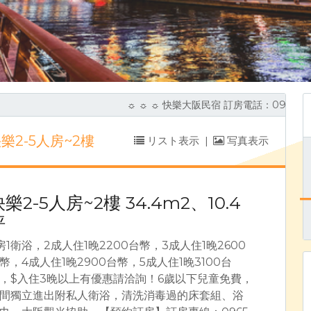
☼ ☼ ☼ 快樂大阪民宿 訂房電話：0965-2
樂2-5人房~2樓
リスト表示
|
写真表示
樂2-5人房~2樓 34.4m2、10.4
坪
房1衛浴，2成人住1晚2200台幣，3成人住1晚2600
幣，4成人住1晚2900台幣，5成人住1晚3100台
，$入住3晚以上有優惠請洽詢！6歲以下兒童免費，
間獨立進出附私人衛浴，清洗消毒過的床套組、浴