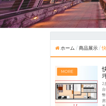
ホーム
商品展示
快
快
2
台
幣
房