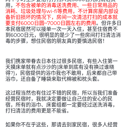
用，
不包含被单的消毒送洗费用、一些日常用品的
消耗、垃圾处理与wi-fi等费用，不计算房屋内部设
备折旧损坏的情况下，房间一次清洁打扫的成本就
要支付6000日圆~7000日圆左右的费
用
。但许多日
本民宿居然可以接单一次一天入住，甚至住宿费不
到6000日元，很明显的是少了一些房间打扫清洁消
毒的步骤，想住民宿的朋友真的要慎选民宿！
我们携家带眷去日本住过很多民宿，有些入住第一
天摸床单就有点沙沙的(床单到底有没有换过谁晓
得?)，民宿提供的浴巾我也不敢用，后来都自己带
浴巾，还自备了睡袋来取代棉被和枕头套。
这过程当然也有住过不错的民宿，所以当我们准备
经营民宿时，我就决定要做让自己住的安心的民
宿，所有的浴巾、床套组都一定要经过送洗消毒，
打扫清洁的费用更是不能省。
如果你不在乎这些，那请去别家民宿，很多人经营