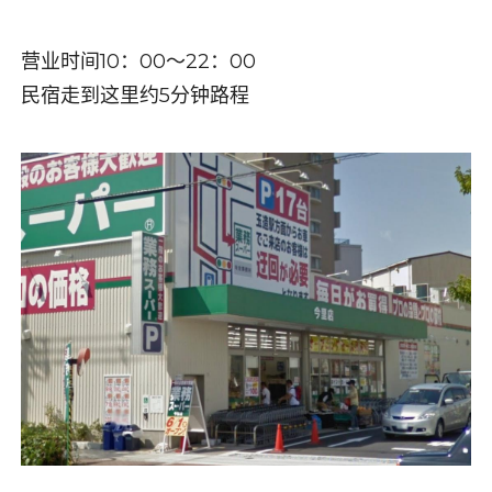
营业时间
10
：
00
～
22
：
00
民宿走到这里约
5
分钟路程