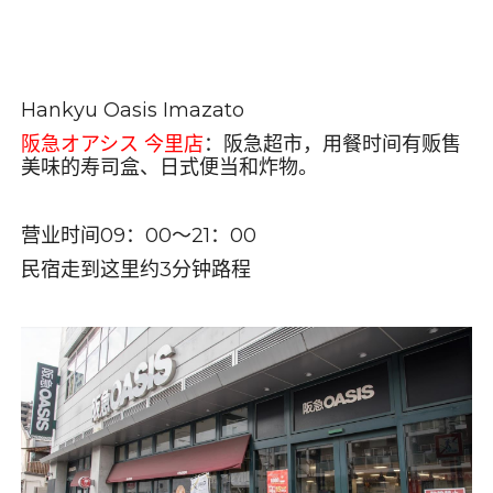
Hankyu Oasis Imazato
阪急オアシス
今里店
：阪急超市，用餐时间有贩售
美味的寿司盒、日式便当和炸物。
营业时间
09
：
00
～
21
：
00
民宿走到这里约
3
分钟路程