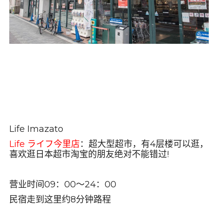
Life Imazato
Life
ライフ今里店
：超大型超市，有
4
层楼可以逛，
喜欢逛日本超市淘宝的朋友绝对不能错过
!
营业时间
09
：
00
～
24
：
00
民宿走到这里约
8
分钟路程