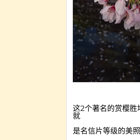
这
2
个著名的赏樱胜
就
是名信片等级的美