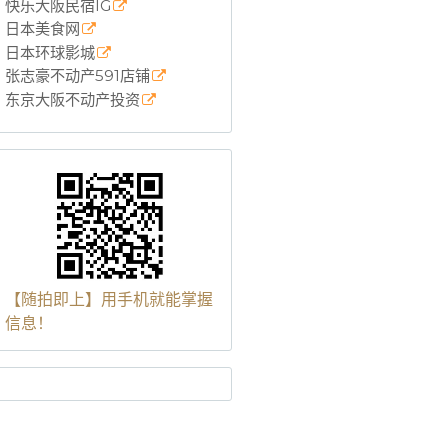
快乐大阪民宿IG
日本美食网
日本环球影城
张志豪不动产591店铺
东京大阪不动产投资
【随拍即上】用手机就能掌握
信息！