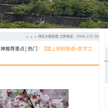
☼ ☼ ☼ 快乐大阪民宿 订房电话：0965-233-380 (L
神推荐景点│热门
【蹴上倾斜铁道+哲学之