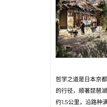
哲学之道是日本京
的行径，顺著琵琶
约
1.5
公里，沿路种