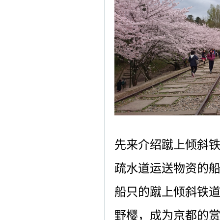
先来介绍蹴上倾斜
疏水道运送物资的
船只的蹴上倾斜铁
野樱，成为京都的