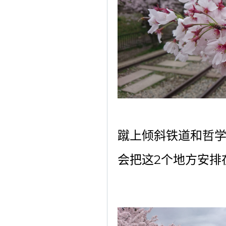
蹴上倾斜铁道和哲
会把这
2
个地方安排