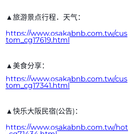
▲旅游景点行程．天气：
https://www.osakabnb.com.tw/cus
tom_cg17619.html
▲美食分享：
https://www.osakabnb.com.tw/cus
tom_cg17341.html
▲快乐大阪民宿
(
公告
)
：
https://www.osakabnb.com.tw/hot
_cg71434.html