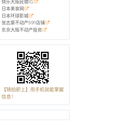
快乐大阪民宿IG
日本美食网
日本环球影城
张志豪不动产591店铺
东京大阪不动产投资
【随拍即上】用手机就能掌握
信息！