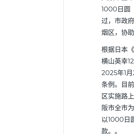
1000日
过，市政
烟区，协
根据日本
横山英幸1
2025年
条例。目
区实施路
阪市全市
以1000
款。。