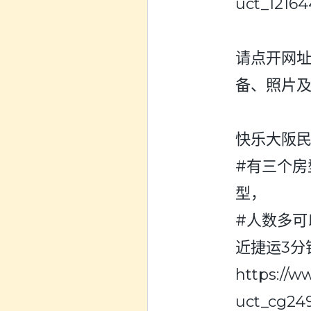
uct_12164
请点开网
备、照片
快乐大阪民
#有三个房
型，
#人数多可
近捷运3分
https://
uct_cg249