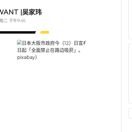
ANT |吴家玮
 周二 下午9:45