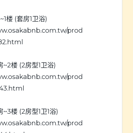
1楼 (套房1卫浴)
www.osakabnb.com.tw/prod
82.html
房~2楼 (2房型1卫浴)
www.osakabnb.com.tw/prod
43.html
~3楼 (2房型1卫1浴)
www.osakabnb.com.tw/prod