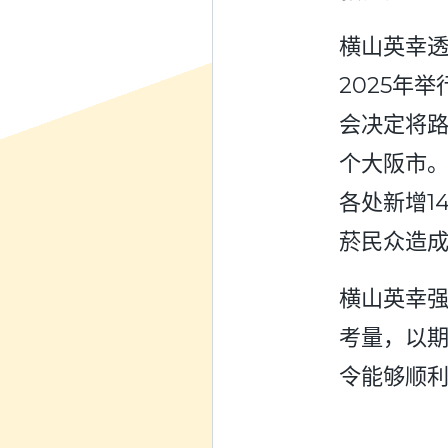
横山英幸
2025年
会决定将
个大阪市
各处新增1
菸民众造
横山英幸
考量，以
令能够顺