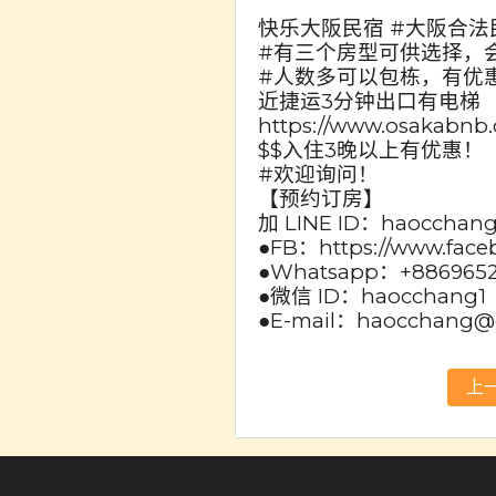
快乐大阪民宿 #大阪合法
#有三个房型可供选择，
#人数多可以包栋，有优
近捷运3分钟出口有电梯
https://www.osakabnb.
$$入住3晚以上有优惠！
#欢迎询问！
【预约订房】
加 LINE ID：haocchan
●FB：https://www.fac
●Whatsapp：+886965
●微信 ID：haocchang1
●E-mail：haocchang@
上