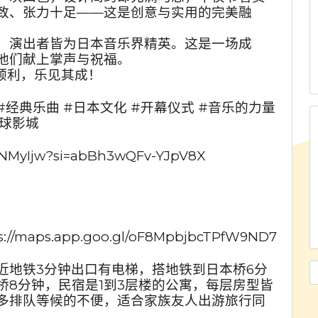
致、张力十足——这是创意与实用的完美融
选，演出者皆为日本音乐界精英。这是一场成
他们献上掌声与祝福。
顺利，乐见其成！
#经典乐曲 #日本文化 #开幕仪式 #音乐的力量
环球影城
qcNMyIjw?si=abBh3wQFv-YJpV8X
//maps.app.goo.gl/oF8MpbjbcTPfW9ND7
近地铁3分钟出口有电梯，搭地铁到日本桥6分
桥8分钟，民宿是1到3层楼的公寓，每层房型皆
多排队等候的不便，适合家族友人出游旅行同