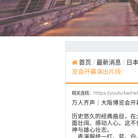
首页
最新消息
日本
览会开幕演出片段
相关连结：
https://youtu.be/
万人齐声｜大阪博览会开
⠀
历史悠久的经典曲目，在大
面壮阔、感动人心。这不
神与雄心壮志。
⠀ 表演服统一红、蓝、