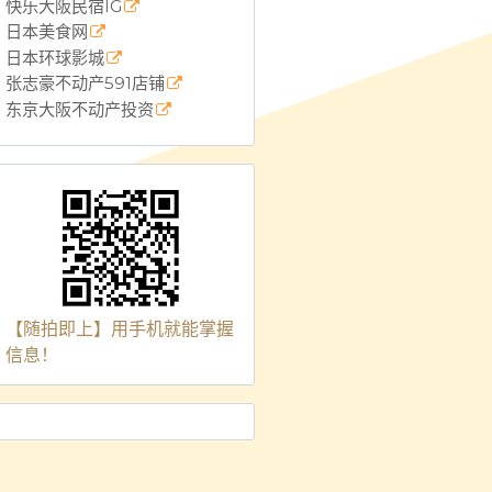
快乐大阪民宿IG
日本美食网
日本环球影城
张志豪不动产591店铺
东京大阪不动产投资
【随拍即上】用手机就能掌握
信息！