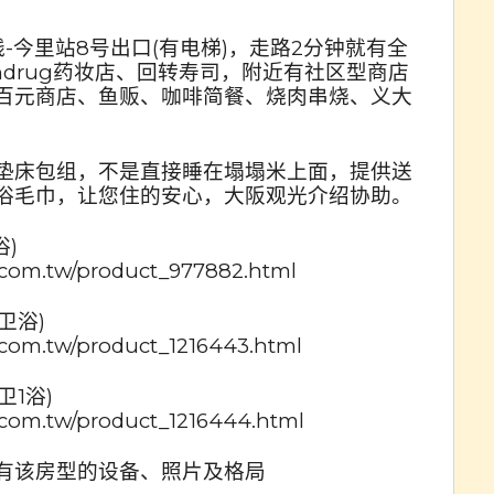
-今里站8号出口(有电梯)，走路2分钟就有全
undrug药妆店、回转寿司，附近有社区型商店
百元商店、鱼贩、咖啡简餐、烧肉串烧、义大
垫床包组，不是直接睡在塌塌米上面，提供送
浴毛巾，让您住的安心，大阪观光介绍协助。
浴)
.com.tw/product_977882.html
1卫浴)
com.tw/product_1216443.html
卫1浴)
com.tw/product_1216444.html
有该房型的设备、照片及格局