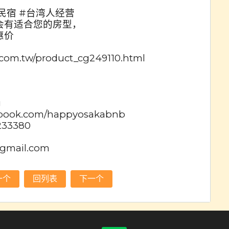
民宿 #台湾人经营
会有适合您的房型，
惠价
com.tw/product_cg249110.html
g
ebook.com/happyosakabnb
233380
gmail.com
一个
回列表
下一个