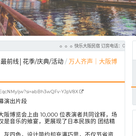
☼ ☼ ☼ 快乐大阪民宿 订房电话：0965-
最前线│花季/庆典/活动
万人齐声｜大阪博
neEqcNMyIjw?si=abBh3wQFv-YJpV8X
幕演出片段
阪博览会上由 10,000 位表演者共同诠释，场
仅是音乐的飨宴，更展现了日本民族的 团结精
白、灰四色，设计简约却充满巧思，不仅节省资