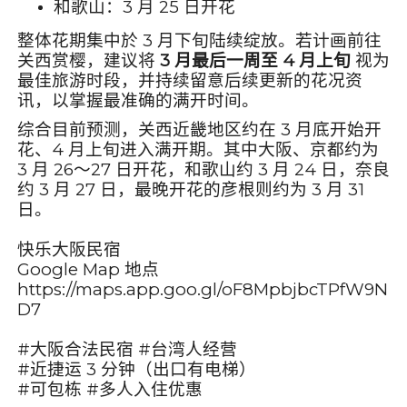
和歌山：3 月 25 日开花
整体花期集中於 3 月下旬陆续绽放。若计画前往
关西赏樱，建议将
3 月最后一周至 4 月上旬
视为
最佳旅游时段，并持续留意后续更新的花况资
讯，以掌握最准确的满开时间。
综合目前预测，关西近畿地区约在 3 月底开始开
花、4 月上旬进入满开期。其中大阪、京都约为
3 月 26～27 日开花，和歌山约 3 月 24 日，奈良
约 3 月 27 日，最晚开花的彦根则约为 3 月 31
日。
快乐大阪民宿
Google Map 地点
https://maps.app.goo.gl/oF8MpbjbcTPfW9N
D7
#大阪合法民宿 #台湾人经营
#近捷运 3 分钟（出口有电梯）
#可包栋 #多人入住优惠