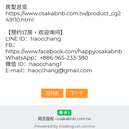
房型总览
https://www.osakabnb.com.tw/product_cg2
49110.html
【预约订房・欢迎询问】
LINE ID：haocchang
FB：
https://www.facebook.com/happyosakabnb
WhatsApp：+886-965-233-380
微信 ID：haocchang1
E-mail：haocchang@gmail.com
回列表
下一个
网页版权~osakabnb.com.tw
Powered by hosting.url.com.tw